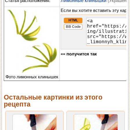
Статья расположения:
Лимонные клинышки
(Украшени
Если вы хотите вставить эту карт
HTML
BB Code
«« получится так
Фото лимонных клинышек
Остальные картинки из этого
рецепта