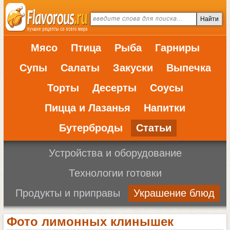
Мясо
Птица
Рыба
Гарниры
Супы
Салаты
Закуски
Выпечка
Торты
Десерты
Соусы
Пицца и Лазанья
Напитки
Бутерброды
Статьи
Устройства и оборудование
Технологии готовки
Продукты и приправы
Украшение блюд
Фото лимонных клинышек