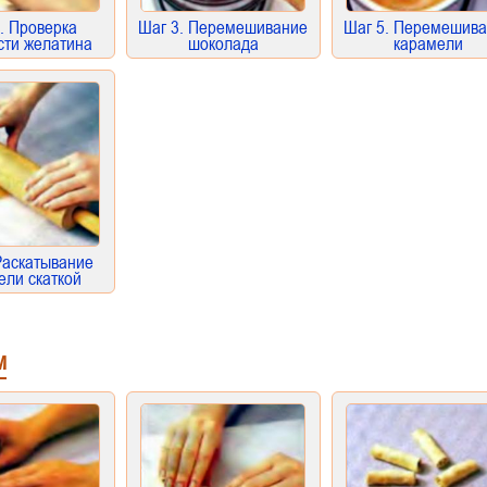
. Проверка
Шаг 3. Перемешивание
Шаг 5. Перемешив
сти желатина
шоколада
карамели
Раскатывание
ели скаткой
м