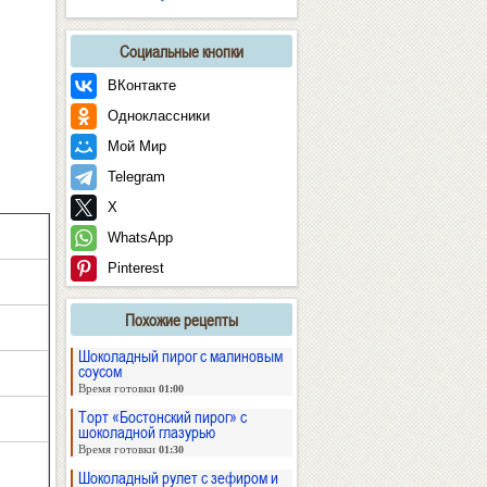
Социальные кнопки
ВКонтакте
Одноклассники
Мой Мир
Telegram
X
WhatsApp
Pinterest
Похожие рецепты
Шоколадный пирог с малиновым
соусом
Время готовки
01:00
Торт «Бостонский пирог» с
шоколадной глазурью
Время готовки
01:30
Шоколадный рулет с зефиром и