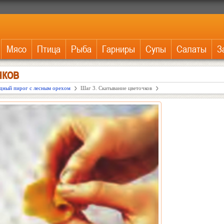
Мясо
Птица
Рыба
Гарниры
Супы
Салаты
З
чков
дный пирог с лесным орехом
Шаг 3. Скатывание цветочков