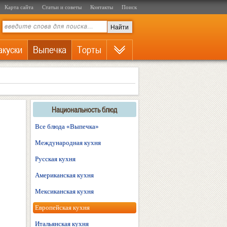
Карта сайта
Статьи и советы
Контакты
Поиск
акуски
Выпечка
Торты
Национальность блюд
Все блюда «Выпечка»
Международная кухня
Русская кухня
Американская кухня
Мексиканская кухня
Европейская кухня
Итальянская кухня