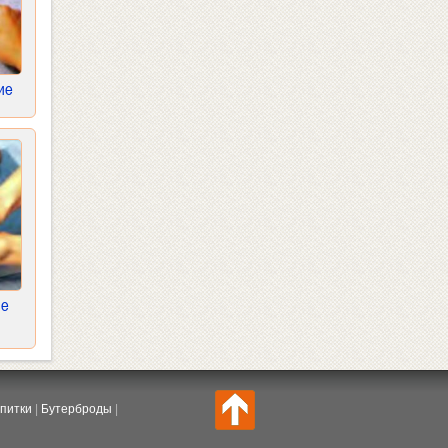
ие
ие
питки
|
Бутерброды
|