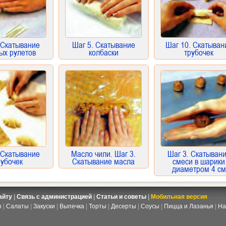
 Скатывание
Шаг 5. Скатывание
Шаг 10. Скатыван
ых рулетов
колбаски
трубочек
 Скатывание
Масло чили. Шаг 3.
Шаг 3. Скатыван
рубочек
Скатывание масла
смеси в шарики
диаметром 4 см
айту
|
Связь с администрацией
|
Статьи и советы
|
Мобильная версия
ы
|
Салаты
|
Закуски
|
Выпечка
|
Торты
|
Десерты
|
Соусы
|
Пицца и Лазанья
|
На