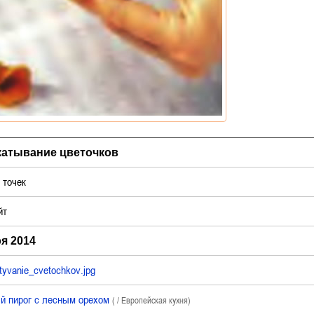
катывание цветочков
точек
йт
я 2014
yvanie_cvetochkov.jpg
й пирог с лесным орехом
( / Европейская кухня)