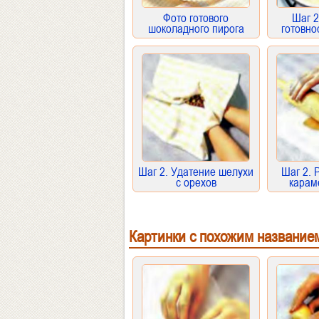
Фото готового
Шаг 2
шоколадного пирога
готовно
Шаг 2. Удатение шелухи
Шаг 2. 
с орехов
карам
Картинки с похожим название