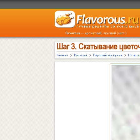
flavorous
— ароматный, вкусный (англ.)
Шаг 3. Скатывание цвето
Главная
Выпечка
Европейская кухня
Шокола