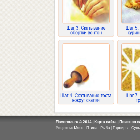
Шаг 3. Скатывание
Шаг 5.
обертки вонтон
курин
Шаг 4. Скатывание теста
Шаг 7.
вокруг скалки
т
Flavorous.ru © 2014
|
Карта сайта
|
Поиск по с
Рецепты:
Мясо
|
Птица
|
Рыба
|
Гарниры
|
Суп