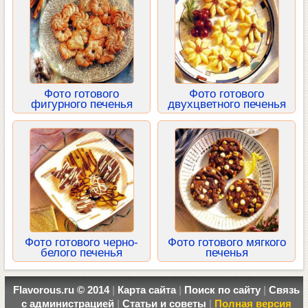
Фото готового
Фото готового
фигурного печенья
двухцветного печенья
Фото готового черно-
Фото готового мягкого
белого печенья
печенья
Flavorous.ru © 2014
|
Карта сайта
|
Поиск по сайту
|
Связь
с администрацией
|
Статьи и советы
|
Полная версия