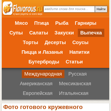
Мясо
Птица
Рыба
Гарниры
Супы
Салаты
Закуски
Выпечка
Торты
Десерты
Соусы
Пицца и Лазанья
Напитки
Бутерброды
Статьи
Международная
Русская
Американская
Мексиканская
Европейская
Итальянская
Фото готового кружевного