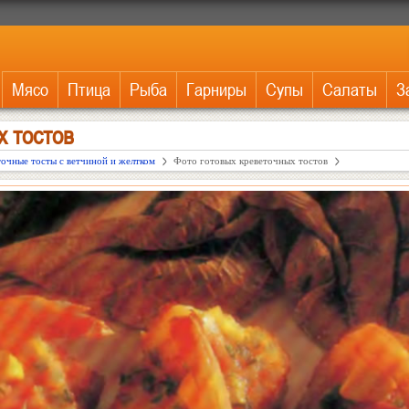
Мясо
Птица
Рыба
Гарниры
Супы
Салаты
З
х тостов
очные тосты с ветчиной и желтком
Фото готовых креветочных тостов