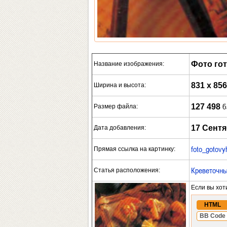
Фото го
Название изображения:
831 x 856
Ширина и высота:
б
127 498
Размер файла:
17 Сентя
Дата добавления:
foto_gotovy
Прямая ссылка на картинку:
Креветочны
Статья расположения:
Если вы хот
HTML
BB Code