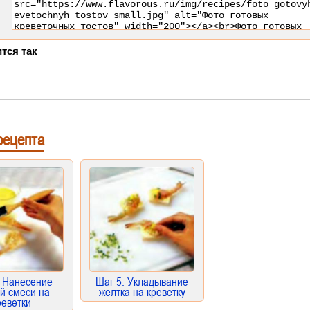
тся так
рецепта
. Нанесение
Шаг 5. Укладывание
й смеси на
желтка на креветку
реветки