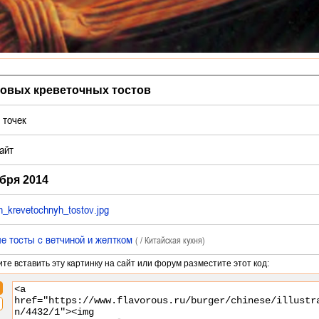
товых креветочных тостов
точек
айт
бря 2014
h_krevetochnyh_tostov.jpg
е тосты с ветчиной и желтком
( / Китайская кухня)
ите вставить эту картинку на сайт или форум разместите этот код: