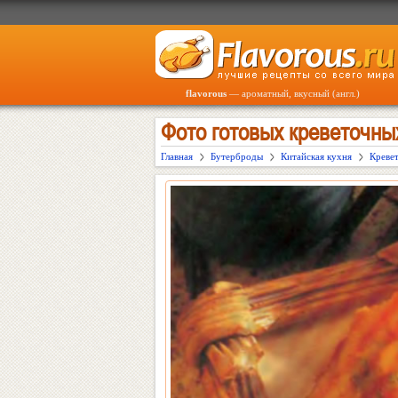
flavorous
— ароматный, вкусный (англ.)
Фото готовых креветочны
Главная
Бутерброды
Китайская кухня
Кревет