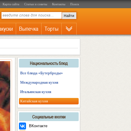
Карта сайта
Статьи и советы
Контакты
Поиск
акуски
Выпечка
Торты
Национальность блюд
Все блюда «Бутерброды»
Международная кухня
Итальянская кухня
Китайская кухня
Социальные кнопки
ВКонтакте