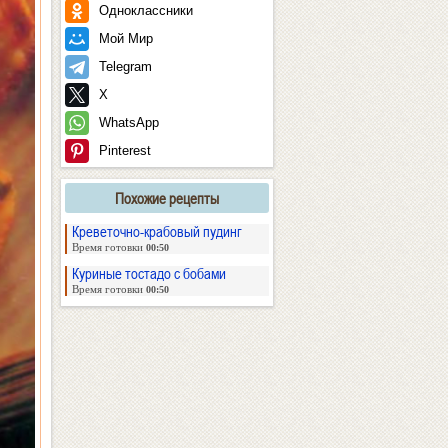
Одноклассники
Мой Мир
Telegram
X
WhatsApp
Pinterest
Похожие рецепты
Креветочно-крабовый пудинг
Время готовки
00:50
Куриные тостадо с бобами
Время готовки
00:50