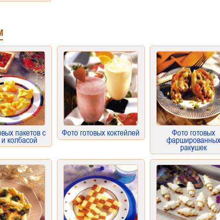
м
овых пакетов с
Фото готовых коктейлей
Фото готовых
 и колбасой
фаршированны
ракушек