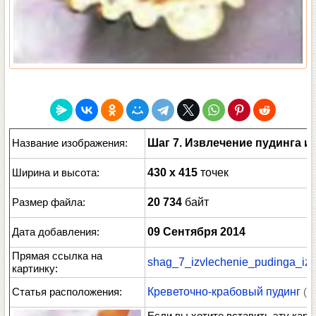
Название изображения:
Шаг 7. Извлечение пудинга 
Ширина и высота:
430 x 415
точек
Размер файла:
20 734
байт
Дата добавления:
09 Сентября 2014
Прямая ссылка на
shag_7_izvlechenie_pudinga_iz_
картинку:
Статья расположения:
Креветочно-крабовый пудинг
( 
Если вы хотите вставить эту карт