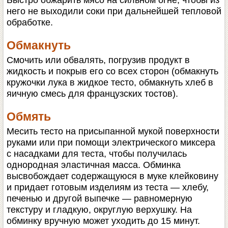
Быстро обжарить мясо на сильном огне, чтобы из
него не выходили соки при дальнейшей тепловой
обработке.
Обмакнуть
Смочить или обвалять, погрузив продукт в
жидкость и покрыв его со всех сторон (обмакнуть
кружочки лука в жидкое тесто, обмакнуть хлеб в
яичную смесь для французских тостов).
Обмять
Месить тесто на присыпанной мукой поверхности
руками или при помощи электрического миксера
с насадками для теста, чтобы получилась
однородная эластичная масса. Обминка
высвобождает содержащуюся в муке клейковину
и придает готовым изделиям из теста — хлебу,
печенью и другой выпечке — равномерную
текстуру и гладкую, округлую верхушку. На
обминку вручную может уходить до 15 минут.