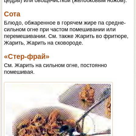
цедры) или овощечисткой (желобковым ножом).
Сота
Блюдо, обжаренное в горячем жире па средне-
сильном огне при частом помешивании или
перемешивании. См. также Жарить во фритюре,
Жарить, Жарить на сковороде.
«Стер-фрай»
См. Жарить на сильном огне, постоянно
помешивая.