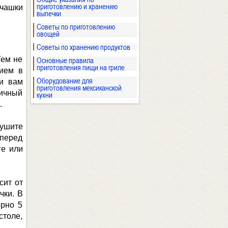
приготовлению и хранению
 чашки
выпечки
Советы по приготовлению
овощей
Советы по хранению продуктов
Тем не
Основные правила
приготовления пищи на гриле
нием в
Оборудование для
ли вам
приготовления мексиканской
тичный
кухни
.
сушите
 перед
ге или
сит от
чки. В
ерно 5
столе,