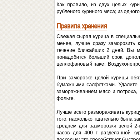
Как правило, из двух целых кур
рубленого куриного мяса; из одного
Правила хранения
Свежая сырая курица в специально
менее, лучше сразу заморозить 
течение ближайших 2 дней. Вы м
понадобится больший срок, допол
целлофановый пакет. Воздухонепро
При заморозке целой курицы обя
бумажными салфетками. Удалите 
замораживанием мясо и потроха, 
фольге.
Лучше всего размораживать курицу
того, насколько тщательно была за
среднем для разморозки целой 2-
часов для 400 г разделанной ку
поскольку это способствует быстр