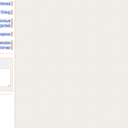
ленка
х блюд
онных
делий
 кухни
нению
печки