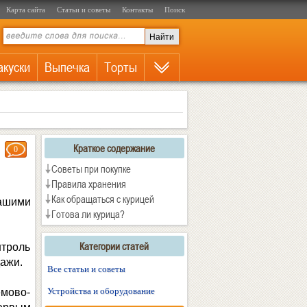
Карта сайта
Статьи и советы
Контакты
Поиск
акуски
Выпечка
Торты
Краткое содержание
0
Советы при покупке
Правила хранения
Как обращаться с курицей
ашими
Готова ли курица?
Категории статей
нтроль
ажи.
Все статьи и советы
Устройства и оборудование
емово-