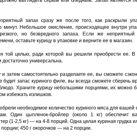
е должно выглядеть серым или бледным. Запах является 
риятный запах сразу же после того, как раскрыли упа
о минут. Небольшое окисление, происходящее внутри упа
резкого, но безвредного запаха. Если же неприятный 
мени, оставьте курицу в упаковке и верните ее в магазин.
я той целью, ради которой вы решили приобрести ее. В
и достаточно универсальна.
 и затем самостоятельно разделаете ее, вы сможете сэко
 будет запас куриного филе, вы всегда сможете сберечь в
 блюдо. Храните курицу небольшими порциями, их можно 
том избежать излишков.
обрели необходимое количество куриного мяса для вашей 
ам. Один цыпленок-бройлер (около 1 кг) обеспечит ва
р (1-2,5 кг) — на 4-8 порций. Одна целая куриная грудка и
2 порции; 450 г окорочков — на 2 порции.