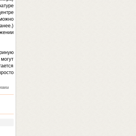
ратуре
центре
можно
нее.)
жении
уриную
 могут
тается
просто
арвара