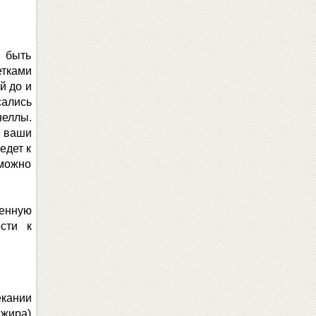
о быть
тками
й до и
сались
неллы.
а ваши
едет к
можно
ленную
сти к
екании
 жира)