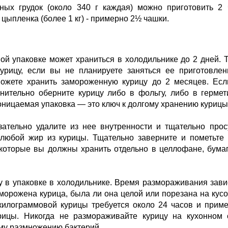
иных грудок (около 340 г каждая) можно приготовить 2
 цыпленка (более 1 кг) - примерно 2½ чашки.
й упаковке может храниться в холодильнике до 2 дней. 
курицу, если вы не планируете заняться ее приготовле
ожете хранить замороженную курицу до 2 месяцев. Ес
нительно оберните курицу либо в фольгу, либо в герме
ницаемая упаковка — это ключ к долгому хранению курицы
зательно удалите из нее внутренности и тщательно про
любой жир из курицы. Тщательно заверните и пометьте
которые вы должны хранить отдельно в целлофане, бума
 в упаковке в холодильнике. Время размораживания зави
морожена курица, была ли она целой или порезана на кусо
килограммовой курицы требуется около 24 часов и прим
рицы. Никогда не размораживайте курицу на кухонном 
ому размножению бактерий.