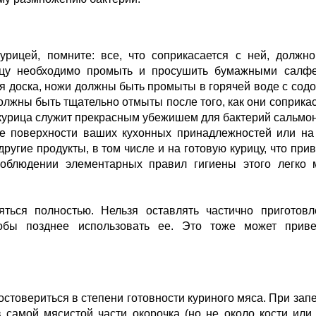
урицей, помните: все, что соприкасается с ней, должн
цу необходимо промыть и просушить бумажными салфе
я доска, ножи должны быть промыты в горячей воде с содо
олжны быть тщательно отмыты после того, как они соприка
курица служит прекрасным убежишем для бактерий сальмо
ие поверхности ваших кухонных принадлежностей или н
другие продукты, в том числе и на готовую курицу, что прив
облюдении элементарных правил гигиены этого легко 
яться полностью. Нельзя оставлять частично приготов
тобы позднее использовать ее. Это тоже может приве
остовериться в степени готовности куриного мяса. При зап
 самой мясистой части окорочка (но не около кости или