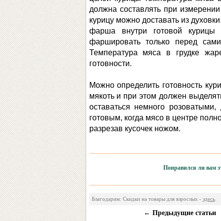
должна составлять при измерении
курицу можно доставать из духовки
фарша внутри готовой курицы 
фаршировать только перед сами
Температура мяса в грудке жа
готовности.
Можно определить готовность кури
мякоть и при этом должен выделять
оставаться немного розоватыми,
готовым, когда мясо в центре полн
разрезав кусочек ножом.
Понравился ли вам эт
Благодарим: Скидки на товары для взрослых -
здесь
.
← Предыдущие статьи