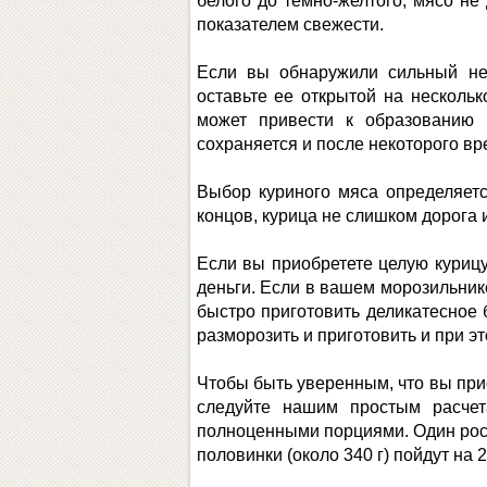
белого до темно-желтого, мясо н
показателем свежести.
Если вы обнаружили сильный неп
оставьте ее открытой на нескольк
может привести к образованию 
сохраняется и после некоторого вре
Выбор куриного мяса определяетс
концов, курица не слишком дорога 
Если вы приобретете целую курицу
деньги. Если в вашем морозильнике
быстро приготовить деликатесное
разморозить и приготовить и при э
Чтобы быть уверенным, что вы при
следуйте нашим простым расчет
полноценными порциями. Один росте
половинки (около 340 г) пойдут на 