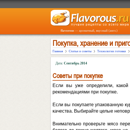
flavorous
— ароматный, вкусный (англ.)
Покупка, хранение и приг
Главная
Статьи и советы
Технологии готовки
Дата:
Сентябрь 2014
Советы при покупке
Если вы уже определили, какой
рекомендациями при покупке.
Если вы покупаете упакованную кур
качества. Выбирайте целые неповр
Внимательно проверьте мясо перед