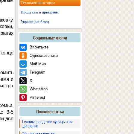
первым
Технологии готовки
Продукты и приправы
ковку,
Украшение блюд
ковки,
запах
Социальные кнопки
ВКонтакте
 конце
Одноклассники
Мой Мир
номить
Telegram
ремя и
X
быстро
WhatsApp
Pinterest
семьи,
Похожие статьи
с 3-5
ли две
Техника разделки курицы или
цыпленка
Общие указания по