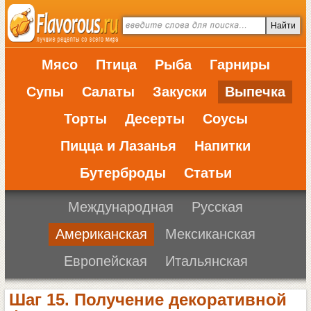
Мясо
Птица
Рыба
Гарниры
Супы
Салаты
Закуски
Выпечка
Торты
Десерты
Соусы
Пицца и Лазанья
Напитки
Бутерброды
Статьи
Международная
Русская
Американская
Мексиканская
Европейская
Итальянская
Шаг 15. Получение декоративной