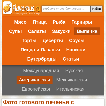
Мясо
Птица
Рыба
Гарниры
Супы
Салаты
Закуски
Выпечка
Торты
Десерты
Соусы
Пицца и Лазанья
Напитки
Бутерброды
Статьи
Международная
Русская
Американская
Мексиканская
Европейская
Итальянская
Фото готового печенья с