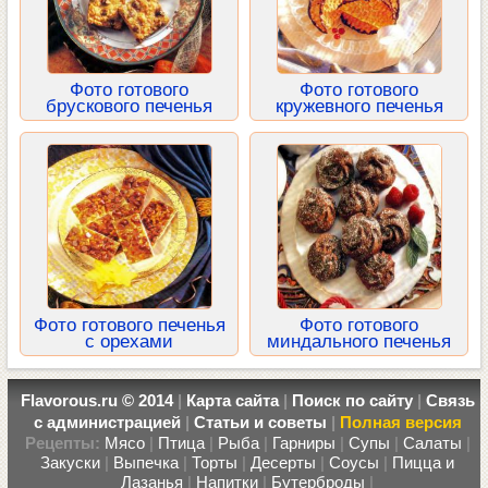
Фото готового
Фото готового
брускового печенья
кружевного печенья
Фото готового печенья
Фото готового
с орехами
миндального печенья
Flavorous.ru © 2014
|
Карта сайта
|
Поиск по сайту
|
Связь
с администрацией
|
Статьи и советы
|
Полная версия
Рецепты:
Мясо
|
Птица
|
Рыба
|
Гарниры
|
Супы
|
Салаты
|
Закуски
|
Выпечка
|
Торты
|
Десерты
|
Соусы
|
Пицца и
Лазанья
|
Напитки
|
Бутерброды
|