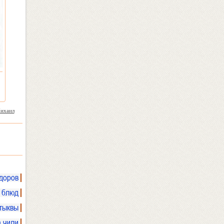
ихаил
доров
 блюд
 тыквы
а чили