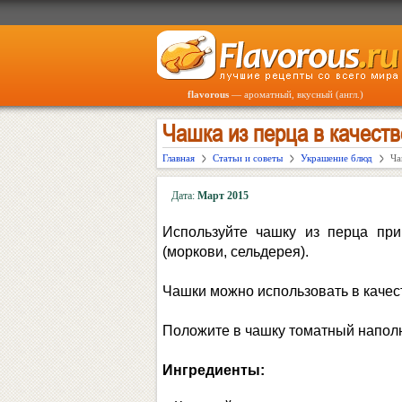
flavorous
— ароматный, вкусный (англ.)
Чашка из перца в качеств
Главная
Статьи и советы
Украшение блюд
Ча
Дата:
Март 2015
Используйте чашку из перца при
(моркови, сельдерея).
Чашки можно использовать в качест
Положите в чашку томатный наполн
Ингредиенты: