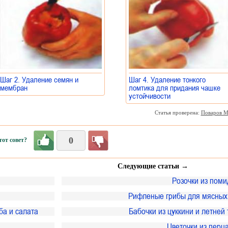
Шаг 2. Удаление семян и
Шаг 4. Удаление тонкого
мембран
ломтика для придания чашке
»
устойчивости
»
Статья проверена:
Поваров М
0
от совет?
Следующие статьи →
Розочки из поми
Рифленые грибы для мясных
ба и салата
Бабочки из цуккини и летней
Цветочки из перц