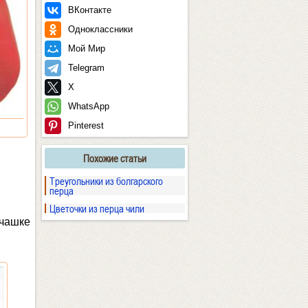
ВКонтакте
Одноклассники
Мой Мир
Telegram
X
WhatsApp
Pinterest
Похожие статьи
Треугольники из болгарского
перца
Цветочки из перца чили
 чашке