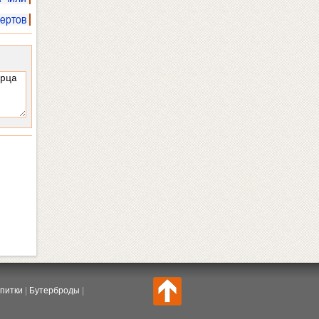
ертов
питки
|
Бутерброды
|