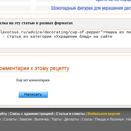
Шоколадные фигурки для украшения дес
лка на эту статью в разных форматах
омментарии к этому рецепту
Еще нет комментариев
айту
|
Связь с администрацией
|
Статьи и советы
|
Мобильная версия
ы
|
Салаты
|
Закуски
|
Выпечка
|
Торты
|
Десерты
|
Соусы
|
Пицца и Лазанья
|
На