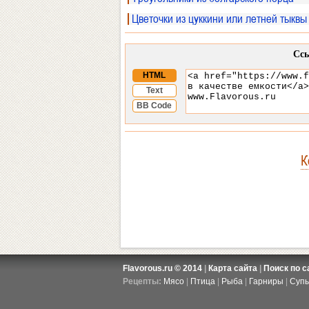
Цветочки из цуккини или летней тыквы
Ссы
HTML
Text
BB Code
К
Flavorous.ru © 2014
|
Карта сайта
|
Поиск по с
Рецепты:
Мясо
|
Птица
|
Рыба
|
Гарниры
|
Суп