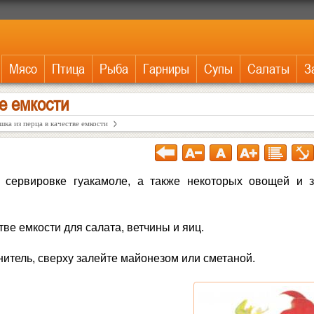
Мясо
Птица
Рыба
Гарниры
Супы
Салаты
З
е емкости
шка из перца в качестве емкости
 сервировке гуакамоле, а также некоторых овощей и 
ве емкости для салата, ветчины и яиц.
итель, сверху залейте майонезом или сметаной.