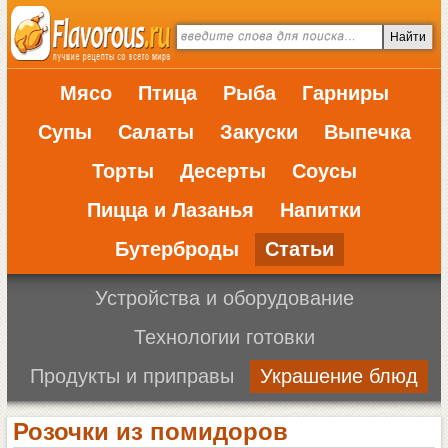
Мясо
Птица
Рыба
Гарниры
Супы
Салаты
Закуски
Выпечка
Торты
Десерты
Соусы
Пицца и Лазанья
Напитки
Бутерброды
Статьи
Устройства и оборудование
Технологии готовки
Продукты и приправы
Украшение блюд
Розочки из помидоров