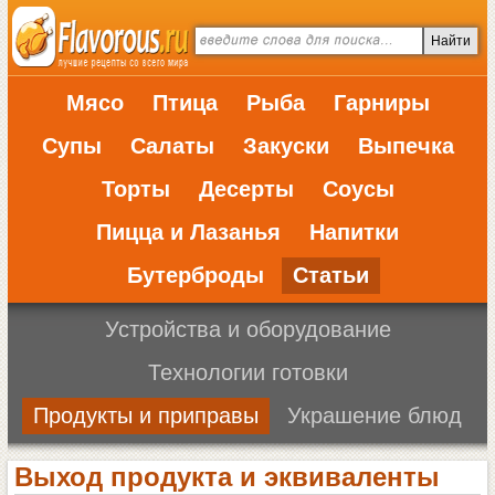
Мясо
Птица
Рыба
Гарниры
Супы
Салаты
Закуски
Выпечка
Торты
Десерты
Соусы
Пицца и Лазанья
Напитки
Бутерброды
Статьи
Устройства и оборудование
Технологии готовки
Продукты и приправы
Украшение блюд
Выход продукта и эквиваленты