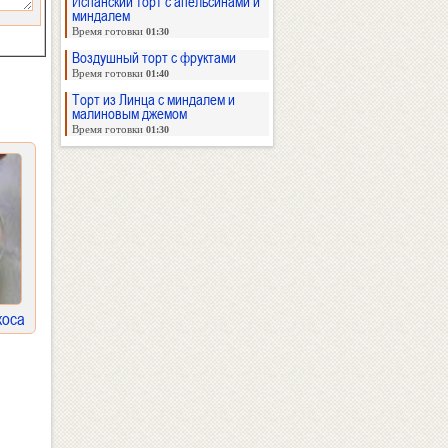
Испанский торт с апельсинами и
миндалем
Время готовки
01:30
Воздушный торт с фруктами
Время готовки
01:40
Торт из Линца с миндалем и
малиновым джемом
Время готовки
01:30
коса