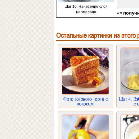
Шаг 10. Нанесение слоя
мармелада
«« получи
Остальные картинки из этого 
Фото готового торта с
Шаг 4. В
кокосом
с 