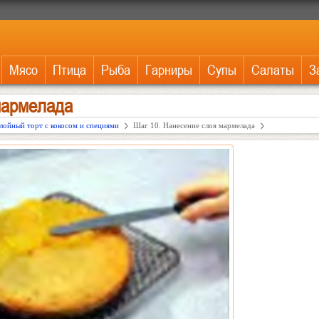
Мясо
Птица
Рыба
Гарниры
Супы
Салаты
З
мармелада
лойный торт с кокосом и специями
Шаг 10. Нанесение слоя мармелада