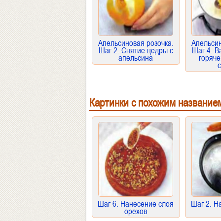
Апельсиновая розочка.
Апельсин
Шаг 2. Снятие цедры с
Шаг 4. В
апельсина
горяч
Картинки с похожим название
Шаг 6. Нанесение слоя
Шаг 2. Н
орехов