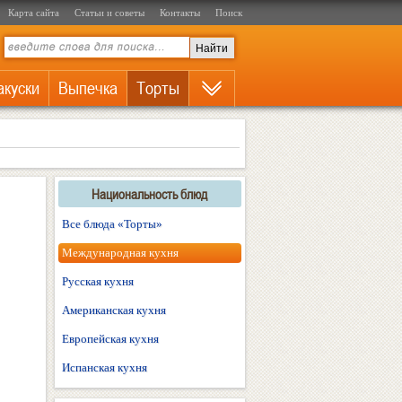
Карта сайта
Статьи и советы
Контакты
Поиск
акуски
Выпечка
Торты
Национальность блюд
Все блюда «Торты»
Международная кухня
Русская кухня
Американская кухня
Европейская кухня
Испанская кухня