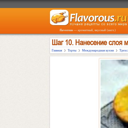
flavorous
— ароматный, вкусный (англ.)
Шаг 10. Нанесение слоя 
Главная
Торты
Международная кухня
Трехс