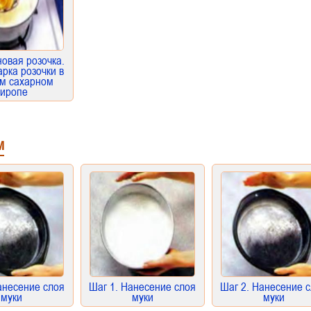
овая розочка.
арка розочки в
ем сахарном
сиропе
м
анесение слоя
Шаг 1. Нанесение слоя
Шаг 2. Нанесение 
муки
муки
муки