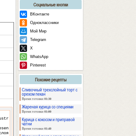
Социальные кнопки
ВКонтакте
Одноклассники
Мой Мир
Telegram
X
WhatsApp
Pinterest
Похожие рецепты
Сливочный трехслойный торт с
орехом пекан
Время готовки
01:30
Жареная курица со специями
Время готовки
01:00
Курица с кокосом и приправой
чатни
Время готовки
01:40