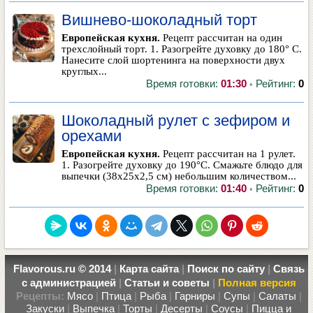
Вишнево-шоколадный торт
Европейская кухня.
Рецепт рассчитан на один
трехслойный торт. 1. Разогрейте духовку до 180° С.
Нанесите слой шортенинга на поверхности двух
круглых...
Время готовки:
01:30
Рейтинг:
0
•
Шоколадный рулет с зефиром и
орехами
Европейская кухня.
Рецепт рассчитан на 1 рулет.
1. Разогрейте духовку до 190°С. Смажьте блюдо для
выпечки (38х25х2,5 см) небольшим количеством...
Время готовки:
01:40
Рейтинг:
0
•
Flavorous.ru © 2014
|
Карта сайта
|
Поиск по сайту
|
Связь
с администрацией
|
Статьи и советы
|
Полная версия
Рецепты:
Мясо
|
Птица
|
Рыба
|
Гарниры
|
Супы
|
Салаты
|
Закуски
|
Выпечка
|
Торты
|
Десерты
|
Соусы
|
Пицца и