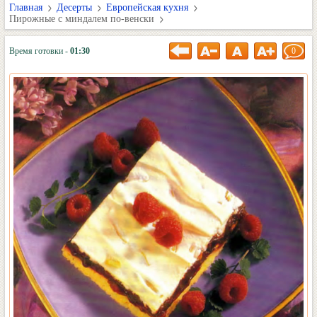
Главная
Десерты
Европейская кухня
Пирожные с миндалем по-венски
Время готовки -
01:30
0