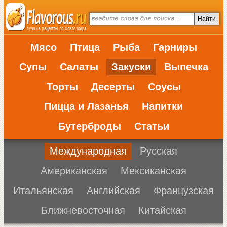
Мясо
Птица
Рыба
Гарниры
Супы
Салаты
Закуски
Выпечка
Торты
Десерты
Соусы
Пицца и Лазанья
Напитки
Бутерброды
Статьи
Международная
Русская
Американская
Мексиканская
Итальянская
Английская
Французская
Ближневосточная
Китайская