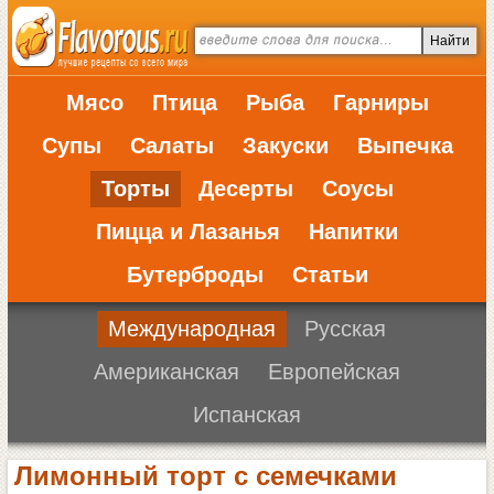
Мясо
Птица
Рыба
Гарниры
Супы
Салаты
Закуски
Выпечка
Торты
Десерты
Соусы
Пицца и Лазанья
Напитки
Бутерброды
Статьи
Международная
Русская
Американская
Европейская
Испанская
Лимонный торт с семечками