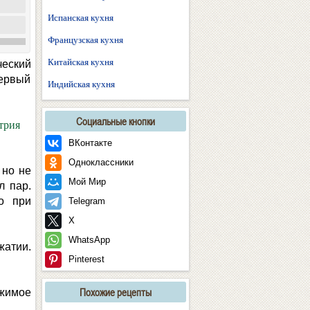
Испанская кухня
Французская кухня
Китайская кухня
ческий
первый
Индийская кухня
Социальные кнопки
трия
ВКонтакте
Одноклассники
 но не
Мой Мир
л пар.
о при
Telegram
X
WhatsApp
жатии.
Pinterest
Похожие рецепты
ржимое