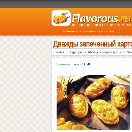
flavorous
— ароматный, вкусный (англ.)
Дважды запеченный карт
Главная
Гарниры
Международная кухня
Два
Время готовки -
01:50