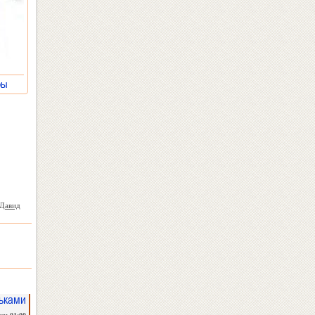
уры
»
Давид
ьками