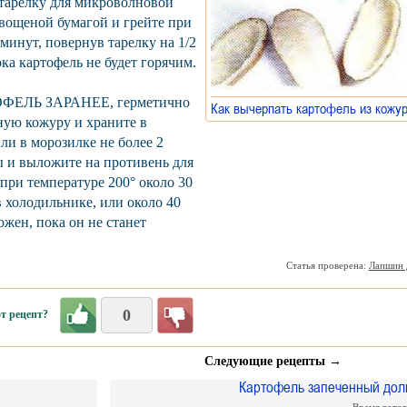
тарелку для микроволновой
 вощеной бумагой и грейте при
инут, повернув тарелку на 1/2
ка картофель не будет горячим.
ЕЛЬ ЗАРАНЕЕ, герметично
Как вычерпать картофель из кож
ую кожуру и храните в
ли в морозилке не более 2
ы и выложите на противень для
 при температуре 200° около 30
в холодильнике, или около 40
ожен, пока он не станет
Статья проверена:
Лапшин 
0
т рецепт?
Следующие рецепты →
Картофель запеченный дол