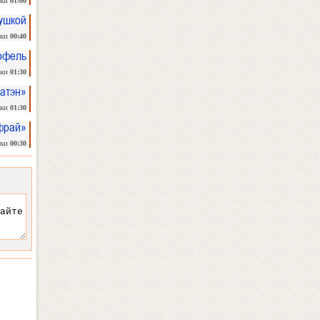
вки
01:00
ушкой
вки
00:40
офель
вки
01:30
атэн»
вки
01:30
фрай»
вки
00:30