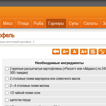
Мясо
Птица
Рыба
Гарниры
Супы
Салаты
З
офель
жды запеченный картофель
Необходимые ингредиенты
2 крупные рассыпчатые картофелины («Рассет» или «Айдахо») по 2
300 г каждая)
2 столовые ложки маргарина или сливочного масла
2—4 столовые ложки молока
1/2 чайной ложки соли
щепотка перца