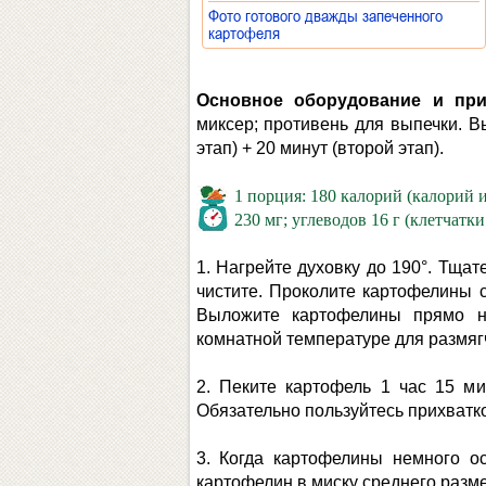
Фото готового дважды запеченного
картофеля
»
Основное оборудование и при
миксер; противень для выпечки. В
этап) + 20 минут (второй этап).
1 порция: 180 калорий (калорий и
230 мг; углеводов 16 г (клетчатки 1
1. Нагрейте духовку до 190°. Тща
чистите. Проколите картофелины с
Выложите картофелины прямо на
комнатной температуре для размяг
2. Пеките картофель 1 час 15 ми
Обязательно пользуйтесь прихватко
3. Когда картофелины немного о
картофелин в миску среднего разме