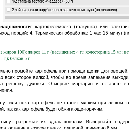
1/2 стакана тертого «Чеддера» (60 г)
2 чайные ложки нарубленного свежего шнит-лука (по желанию)
надлежности
: картофелемялка (толкушка) или электри
ыход порций: 4. Термическая обработка: 1 час 15 минут (
з жиров 100); жиров 11 г (насыщеных 4 г); холестерина 15 мг; на
 г); белков 5 г.
тельно промойте картофель при помощи щетки для овощей,
о всех сторон вилкой, чтобы во время запекания выходи
 решетку духовки. Отмерьте маргарин и оставьте ег
чения.
нут или пока картофель не станет мягким при легком с
й, так как картофель будет обжигающе-горячим.
стынут, разрежьте их вдоль пополам. Вычерпайте соде
ра. оставив в кожуре стенку толщиной примерно 6 мм.