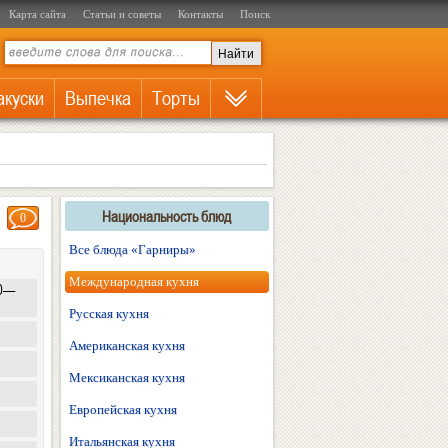
Карта сайта
Статьи и советы
Контакты
Поиск
акуски
Выпечка
Торты
Национальность блюд
0
Все блюда «Гарниры»
Международная кухня
40—
Русская кухня
Американская кухня
Мексиканская кухня
Европейская кухня
Итальянская кухня