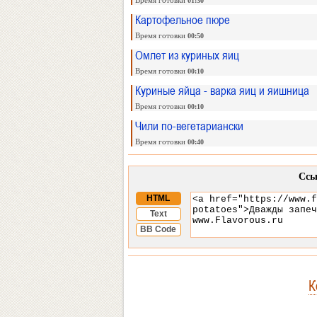
Время готовки
01:30
Картофельное пюре
Время готовки
00:50
Омлет из куриных яиц
Время готовки
00:10
Куриные яйца - варка яиц и яишница
Время готовки
00:10
Чили по-вегетариански
Время готовки
00:40
Ссы
HTML
Text
BB Code
К