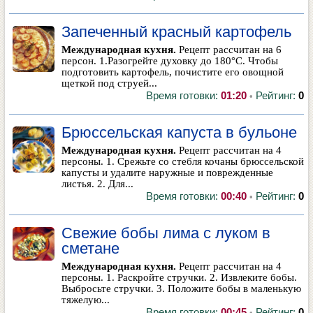
Запеченный красный картофель
Международная кухня.
Рецепт рассчитан на 6
персон. 1.Разогрейте духовку до 180°С. Чтобы
подготовить картофель, почистите его овощной
щеткой под струей...
Время готовки:
01:20
Рейтинг:
0
•
Брюссельская капуста в бульоне
Международная кухня.
Рецепт рассчитан на 4
персоны. 1. Срежьте со стебля кочаны брюссельской
капусты и удалите наружные и поврежденные
листья. 2. Для...
Время готовки:
00:40
Рейтинг:
0
•
Свежие бобы лима с луком в
сметане
Международная кухня.
Рецепт рассчитан на 4
персоны. 1. Раскройте стручки. 2. Извлеките бобы.
Выбросьте стручки. 3. Положите бобы в маленькую
тяжелую...
Время готовки:
00:45
Рейтинг:
0